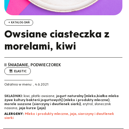
KATALOG DAŃ
Owsiane ciasteczka z
morelami, kiwi
II ŚNIADANIE, PODWIECZOREK
ELASTIC
Ostatnio w menu:
,
4.6.2021
SKŁADNIKI:
kiwi, płatki owsiane,
jogurt naturalny [mleko,białka mleka
żywe kultury bakterii jogurtowych] (mleko i produkty mleczne)
,
morele suszone (siarczyny i dwutlenek siarki)
, erytrol, słonecznik
nasiona,
jaja kurze (jaja)
ALERGENY:
Mleko i produkty mleczne, jaja, siarczyny i dwutlenek
siarki