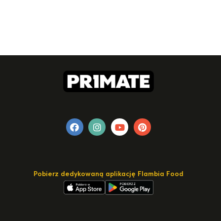
Pobierz dedykowaną aplikację Flambia Food