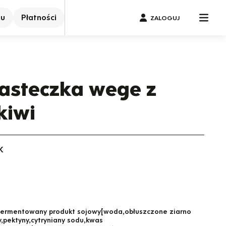
nu
Płatności
ZALOGUJ
asteczka wege z
kiwi
K
fermentowany produkt sojowy[woda,obłuszczone ziarno
y,pektyny,cytryniany sodu,kwas