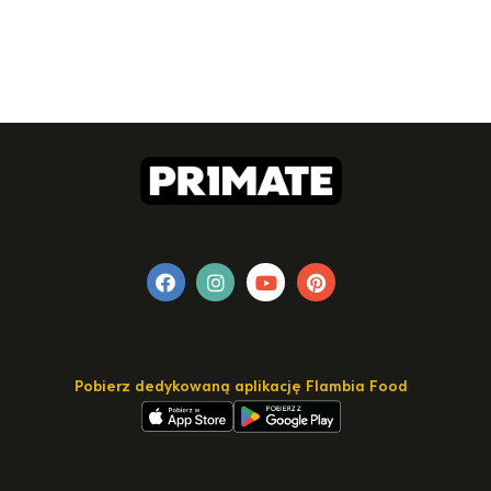
Pobierz dedykowaną aplikację Flambia Food