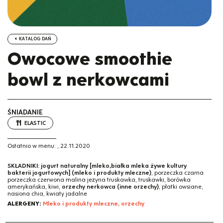
KATALOG DAŃ
Owocowe smoothie
bowl z nerkowcami
ŚNIADANIE
ELASTIC
Ostatnio w menu:
,
22.11.2020
SKŁADNIKI:
jogurt naturalny [mleko,białka mleka żywe kultury
bakterii jogurtowych] (mleko i produkty mleczne)
, porzeczka czarna
porzeczka czerwona malina jeżyna truskawka, truskawki, borówka
amerykańska, kiwi,
orzechy nerkowca (inne orzechy)
, płatki owsiane,
nasiona chia, kwiaty jadalne
ALERGENY:
Mleko i produkty mleczne, orzechy