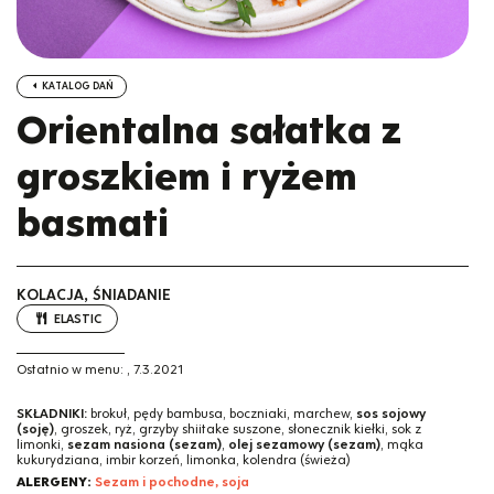
KATALOG DAŃ
Orientalna sałatka z
groszkiem i ryżem
basmati
KOLACJA, ŚNIADANIE
ELASTIC
Ostatnio w menu:
,
7.3.2021
SKŁADNIKI:
brokuł, pędy bambusa, boczniaki, marchew,
sos sojowy
(soję)
, groszek, ryż, grzyby shiitake suszone, słonecznik kiełki, sok z
limonki,
sezam nasiona (sezam)
,
olej sezamowy (sezam)
, mąka
kukurydziana, imbir korzeń, limonka, kolendra (świeża)
ALERGENY:
Sezam i pochodne, soja