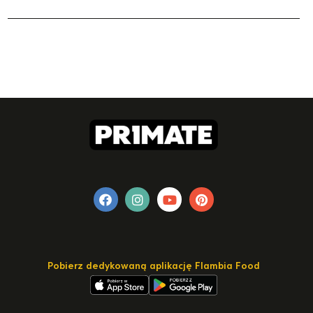
Pobierz dedykowaną aplikację Flambia Food