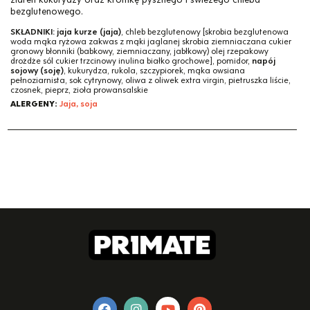
bezglutenowego.
SKŁADNIKI:
jaja kurze (jaja)
, chleb bezglutenowy [skrobia bezglutenowa
woda mąka ryżowa zakwas z mąki jaglanej skrobia ziemniaczana cukier
gronowy błonniki (babkowy, ziemniaczany, jabłkowy) olej rzepakowy
drożdże sól cukier trzcinowy inulina białko grochowe], pomidor,
napój
sojowy (soję)
, kukurydza, rukola, szczypiorek, mąka owsiana
pełnoziarnista, sok cytrynowy, oliwa z oliwek extra virgin, pietruszka liście,
czosnek, pieprz, zioła prowansalskie
ALERGENY:
Jaja, soja