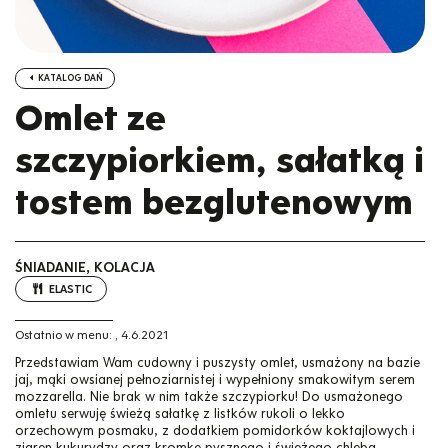
KATALOG DAŃ
Omlet ze
szczypiorkiem, sałatką i
tostem bezglutenowym
ŚNIADANIE, KOLACJA
ELASTIC
Ostatnio w menu:
,
4.6.2021
Przedstawiam Wam cudowny i puszysty omlet, usmażony na bazie
jaj, mąki owsianej pełnoziarnistej i wypełniony smakowitym serem
mozzarella. Nie brak w nim także szczypiorku! Do usmażonego
omletu serwuję świeżą sałatkę z listków rukoli o lekko
orzechowym posmaku, z dodatkiem pomidorków koktajlowych i
ziaren kukurydzy oraz kromkę pysznego i świeżego chleba