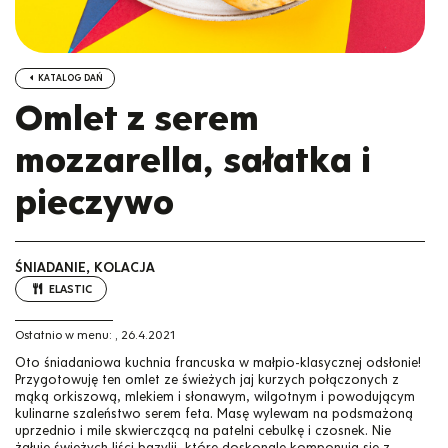
KATALOG DAŃ
Omlet z serem
mozzarella, sałatka i
pieczywo
ŚNIADANIE, KOLACJA
ELASTIC
Ostatnio w menu:
,
26.4.2021
Oto śniadaniowa kuchnia francuska w małpio-klasycznej odsłonie!
Przygotowuję ten omlet ze świeżych jaj kurzych połączonych z
mąką orkiszową, mlekiem i słonawym, wilgotnym i powodującym
kulinarne szaleństwo serem feta. Masę wylewam na podsmażoną
uprzednio i mile skwierczącą na patelni cebulkę i czosnek. Nie
żałuję świeżych liści bazylii, które doskonale komponują się z