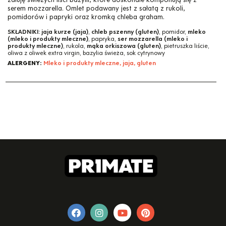
serem mozzarella. Omlet podawany jest z sałatą z rukoli,
pomidorów i papryki oraz kromką chleba graham.
SKŁADNIKI:
jaja kurze (jaja)
,
chleb pszenny (gluten)
, pomidor,
mleko
(mleko i produkty mleczne)
, papryka,
ser mozzarella (mleko i
produkty mleczne)
, rukola,
mąka orkiszowa (gluten)
, pietruszka liście,
oliwa z oliwek extra virgin, bazylia świeża, sok cytrynowy
ALERGENY:
Mleko i produkty mleczne, jaja, gluten