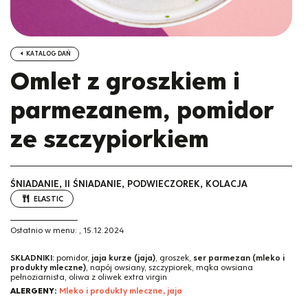
KATALOG DAŃ
Omlet z groszkiem i
parmezanem, pomidor
ze szczypiorkiem
ŚNIADANIE, II ŚNIADANIE, PODWIECZOREK, KOLACJA
ELASTIC
Ostatnio w menu:
,
15.12.2024
SKŁADNIKI:
pomidor,
jaja kurze (jaja)
, groszek,
ser parmezan (mleko i
produkty mleczne)
, napój owsiany, szczypiorek, mąka owsiana
pełnoziarnista, oliwa z oliwek extra virgin
ALERGENY:
Mleko i produkty mleczne, jaja