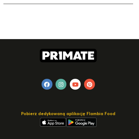
Pobierz dedykowaną aplikację Flambia Food