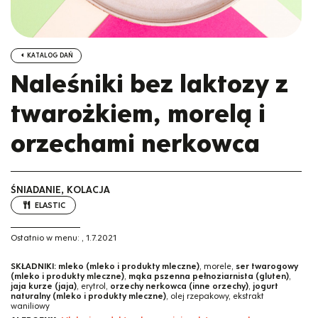
KATALOG DAŃ
Naleśniki bez laktozy z
twarożkiem, morelą i
orzechami nerkowca
ŚNIADANIE, KOLACJA
ELASTIC
Ostatnio w menu:
,
1.7.2021
SKŁADNIKI:
mleko (mleko i produkty mleczne)
, morele,
ser twarogowy
(mleko i produkty mleczne)
,
mąka pszenna pełnoziarnista (gluten)
,
jaja kurze (jaja)
, erytrol,
orzechy nerkowca (inne orzechy)
,
jogurt
naturalny (mleko i produkty mleczne)
, olej rzepakowy, ekstrakt
waniliowy