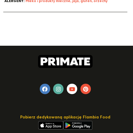
ALERGENY:
Mleko i produkty mleczne, jaja, gluten, orzechy
Pobierz dedykowaną aplikację Flambia Food