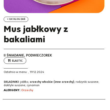
KATALOG DAŃ
Mus jabłkowy z
bakaliami
II ŚNIADANIE, PODWIECZOREK
ELASTIC
Ostatnio w menu:
,
19.12.2024
SKŁADNIKI:
jabłko,
orzechy włoskie (inne orzechy)
, rodzynki suszone,
daktyle suszone, cynamon
ALERGENY:
Orzechy