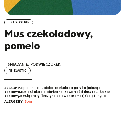
KATALOG DAŃ
Mus czekoladowy,
pomelo
II ŚNIADANIE, PODWIECZOREK
ELASTIC
SKŁADNIKI:
pomelo, aquafaba,
czekolada gorzka [miazga
kakaowa,cukier,kakao o obniżonej zawartości tłuszczu,tłuszcz
kakaowy,emulgatory (lecytyna sojowa) aromat] (soję)
, erytrol
ALERGENY:
Soja