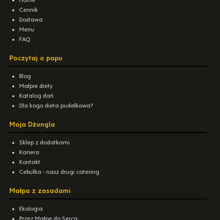
Home
Cennik
Dostawa
Menu
FAQ
Poczytaj o papu
Blog
Małpie diety
Katalog dań
Dla kogo dieta pudełkowa?
Moja Dżungla
Sklep z dodatkami
Kariera
Kontakt
Cebulka - nasz drugi catering
Małpa z zasadami
Ekologia
Przez Małpę do Serca