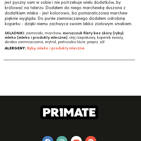
jest pyszny sam w sobie i nie potrzebuje wielu dodatków, by
królować na talerzu. Dodałem do niego marchewkę duszona z
dodatkiem mleka - jest kolorowo, bo pomarańczowa marchew
pięknie wygląda. Do purée ziemniaczanego dodałem odrobinę
koperku - dzięki niemu zachwyca swoim lekko ziołowym smakiem.
SKŁADNIKI:
ziemniaki, marchew,
morszczuk filety bez skóry (ryby)
,
mleko (mleko i produkty mleczne)
, olej rzepakowy, koperek świeży,
skrobia ziemniaczana, erytrol, pietruszka liście, pieprz, sól
ALERGENY:
Ryby, mleko i produkty mleczne