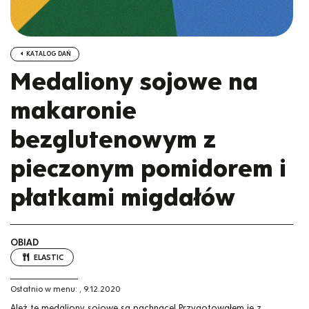
KATALOG DAŃ
Medaliony sojowe na
makaronie
bezglutenowym z
pieczonym pomidorem i
płatkami migdałów
OBIAD
ELASTIC
Ostatnio w menu:
,
9.12.2020
Ależ te medaliony sojowe są pachnące! Przygotowałem je z