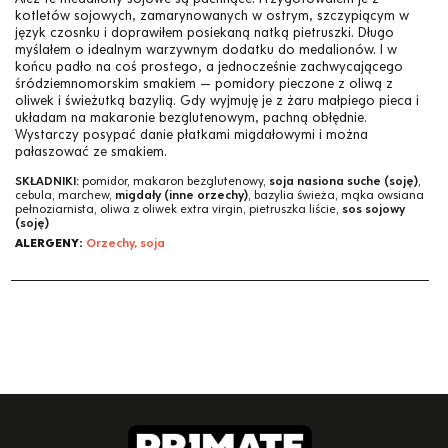
kotletów sojowych, zamarynowanych w ostrym, szczypiącym w
język czosnku i doprawiłem posiekaną natką pietruszki. Długo
myślałem o idealnym warzywnym dodatku do medalionów. I w
końcu padło na coś prostego, a jednocześnie zachwycającego
śródziemnomorskim smakiem — pomidory pieczone z oliwą z
oliwek i świeżutką bazylią. Gdy wyjmuję je z żaru małpiego pieca i
układam na makaronie bezglutenowym, pachną obłędnie.
Wystarczy posypać danie płatkami migdałowymi i można
pałaszować ze smakiem.
SKŁADNIKI:
pomidor, makaron bezglutenowy,
soja nasiona suche (soję)
,
cebula, marchew,
migdały (inne orzechy)
, bazylia świeża, mąka owsiana
pełnoziarnista, oliwa z oliwek extra virgin, pietruszka liście,
sos sojowy
(soję)
ALERGENY:
Orzechy, soja