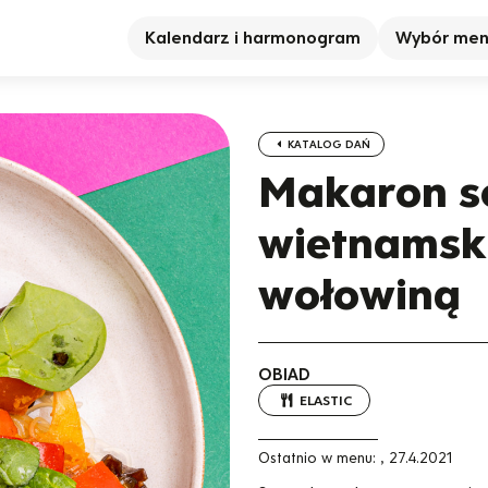
Kalendarz i harmonogram
Wybór me
KATALOG DAŃ
Makaron s
wietnamsk
wołowiną
OBIAD
ELASTIC
Ostatnio w menu:
,
27.4.2021