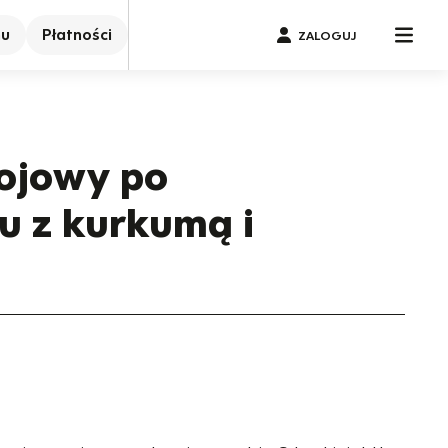
nu
Płatności
ZALOGUJ
ojowy po
u z kurkumą i