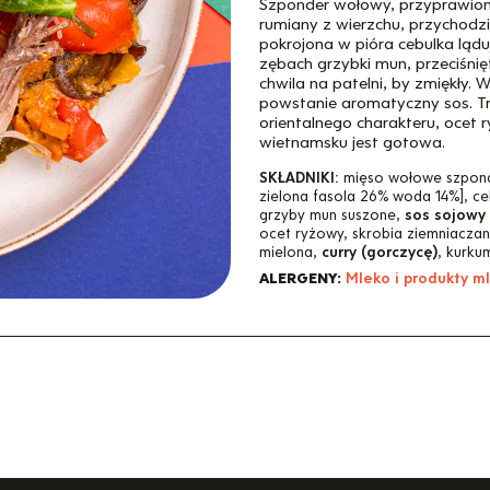
Szponder wołowy, przyprawiony
rumiany z wierzchu, przychodz
pokrojona w pióra cebulka lądu
zębach grzybki mun, przeciśni
chwila na patelni, by zmiękły
powstanie aromatyczny sos. Tr
orientalnego charakteru, ocet
wietnamsku jest gotowa.
SKŁADNIKI:
mięso wołowe szponde
zielona fasola 26% woda 14%], c
grzyby mun suszone,
sos sojowy 
ocet ryżowy, skrobia ziemniaczan
mielona,
curry (gorczycę)
, kurku
ALERGENY:
Mleko i produkty m