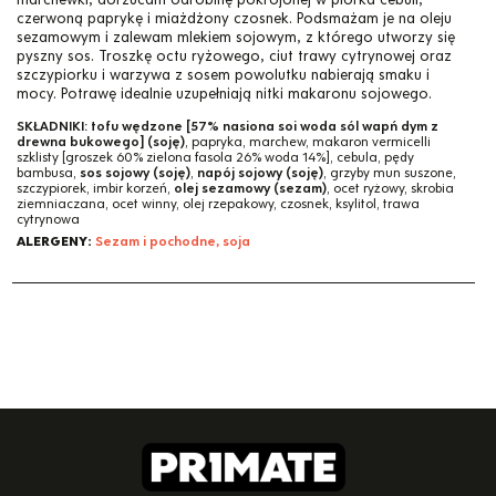
czerwoną paprykę i miażdżony czosnek. Podsmażam je na oleju
sezamowym i zalewam mlekiem sojowym, z którego utworzy się
pyszny sos. Troszkę octu ryżowego, ciut trawy cytrynowej oraz
szczypiorku i warzywa z sosem powolutku nabierają smaku i
mocy. Potrawę idealnie uzupełniają nitki makaronu sojowego.
SKŁADNIKI:
tofu wędzone [57% nasiona soi woda sól wapń dym z
drewna bukowego] (soję)
, papryka, marchew, makaron vermicelli
szklisty [groszek 60% zielona fasola 26% woda 14%], cebula, pędy
bambusa,
sos sojowy (soję)
,
napój sojowy (soję)
, grzyby mun suszone,
szczypiorek, imbir korzeń,
olej sezamowy (sezam)
, ocet ryżowy, skrobia
ziemniaczana, ocet winny, olej rzepakowy, czosnek, ksylitol, trawa
cytrynowa
ALERGENY:
Sezam i pochodne, soja