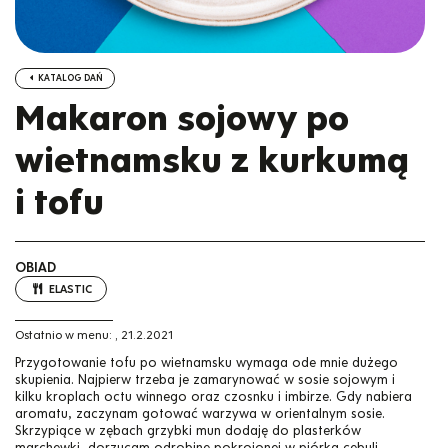
KATALOG DAŃ
Makaron sojowy po
wietnamsku z kurkumą
i tofu
OBIAD
ELASTIC
Ostatnio w menu:
,
21.2.2021
Przygotowanie tofu po wietnamsku wymaga ode mnie dużego
skupienia. Najpierw trzeba je zamarynować w sosie sojowym i
kilku kroplach octu winnego oraz czosnku i imbirze. Gdy nabiera
aromatu, zaczynam gotować warzywa w orientalnym sosie.
Skrzypiące w zębach grzybki mun dodaję do plasterków
marchewki, dorzucam odrobinę pokrojonej w piórka cebuli,