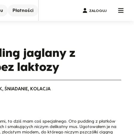
nu
Płatności
ZALOGUJ
ing jaglany z
ez laktozy
K, ŚNIADANIE, KOLACJA
cami, to dziś mam coś specjalnego. Oto pudding z płatków
ich i smakujących niczym delikatny mus. Ugotowałem je na
 złocistym miodem, do którego niczym pszczółki ciągną