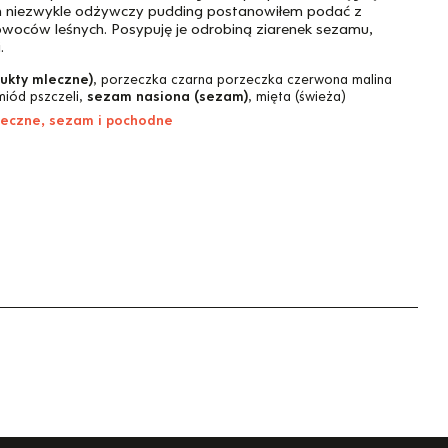
en niezwykle odżywczy pudding postanowiłem podać z
woców leśnych. Posypuję je odrobiną ziarenek sezamu,
.
dukty mleczne)
, porzeczka czarna porzeczka czerwona malina
miód pszczeli,
sezam nasiona (sezam)
, mięta (świeża)
leczne, sezam i pochodne