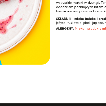
wszystkie małpki w dżungli. T
dodatkiem pachnących latem o
byście nacieszyli swoje brzuszki
SKŁADNIKI:
mleko (mleko i pro
jeżyna truskawka, płatki jaglane, 
ALERGENY:
Mleko i produkty m