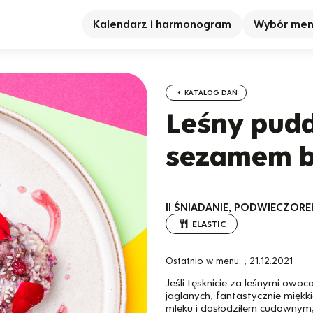
Kalendarz i harmonogram
Wybór me
KATALOG DAŃ
Leśny pudd
sezamem b
II ŚNIADANIE, PODWIECZORE
ELASTIC
Ostatnio w menu:
,
21.12.2021
Jeśli tęsknicie za leśnymi owo
jaglanych, fantastycznie miękk
mleku i dosłodziłem cudownym,