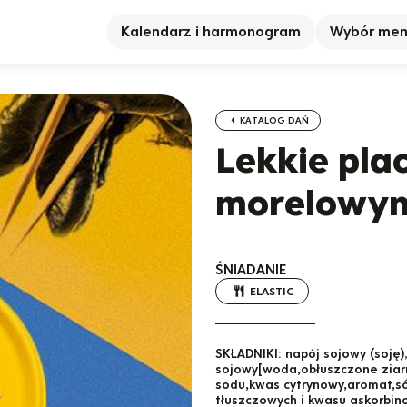
Kalendarz i harmonogram
Wybór me
KATALOG DAŃ
Lekkie pla
morelowym 
ŚNIADANIE
ELASTIC
SKŁADNIKI:
napój sojowy (soję)
sojowy[woda,obłuszczone ziarno
sodu,kwas cytrynowy,aromat,só
tłuszczowych i kwasu askorbino