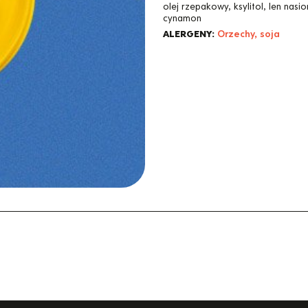
olej rzepakowy, ksylitol, len nasi
cynamon
ALERGENY:
Orzechy, soja