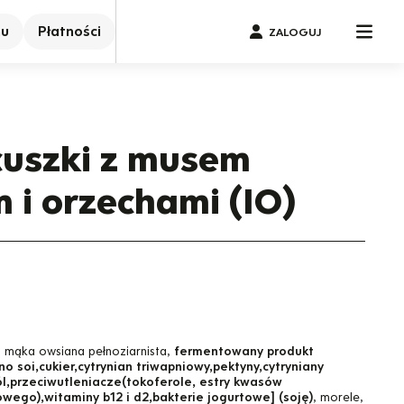
nu
Płatności
ZALOGUJ
cuszki z musem
i orzechami (IO)
, mąka owsiana pełnoziarnista,
fermentowany produkt
 soi,cukier,cytrynian triwapniowy,pektyny,cytryniany
l,przeciwutleniacze(tokoferole, estry kwasów
wego),witaminy b12 i d2,bakterie jogurtowe] (soję)
, morele,