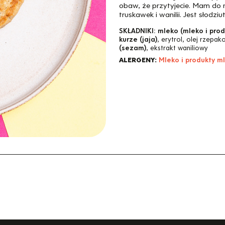
obaw, że przytyjecie. Mam do 
truskawek i wanilii. Jest słodzi
SKŁADNIKI:
mleko (mleko i pro
kurze (jaja)
, erytrol, olej rzepa
(sezam)
, ekstrakt waniliowy
ALERGENY:
Mleko i produkty m