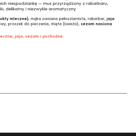
nich niespodziankę — mus przyrządzony z rabarbaru,
utki, delikatny i niezwykle aromatyczny.
dukty mleczne)
, mąka owsiana pełnoziarnista, rabarbar,
jaja
kowy, proszek do pieczenia, mięta (świeża),
sezam nasiona
leczne, jaja, sezam i pochodne