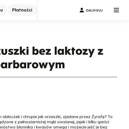
nu
Płatności
ZALOGUJ
uszki bez laktozy z
barbarowym
 obłoczek i chrupie jak orzeszki, zjadane przez Żyrafę? To
ądzone z pełnoziarnistej mąki owsianej, jajek i kilku garści
mnóstwo błonnika i kwasów omega i możecie jeść je bez