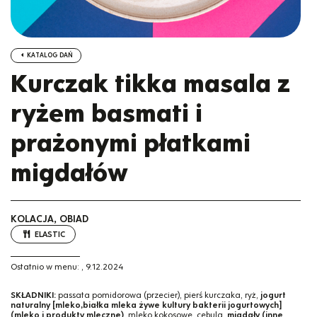
KATALOG DAŃ
Kurczak tikka masala z
ryżem basmati i
prażonymi płatkami
migdałów
KOLACJA, OBIAD
ELASTIC
Ostatnio w menu:
,
9.12.2024
SKŁADNIKI:
passata pomidorowa (przecier), pierś kurczaka, ryż,
jogurt
naturalny [mleko,białka mleka żywe kultury bakterii jogurtowych]
(mleko i produkty mleczne)
, mleko kokosowe, cebula,
migdały (inne