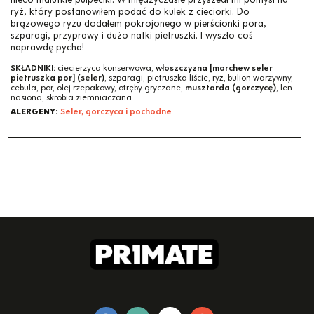
ryż, który postanowiłem podać do kulek z cieciorki. Do
brązowego ryżu dodałem pokrojonego w pierścionki pora,
szparagi, przyprawy i dużo natki pietruszki. I wyszło coś
naprawdę pycha!
SKŁADNIKI:
ciecierzyca konserwowa,
włoszczyzna [marchew seler
pietruszka por] (seler)
, szparagi, pietruszka liście, ryż, bulion warzywny,
cebula, por, olej rzepakowy, otręby gryczane,
musztarda (gorczycę)
, len
nasiona, skrobia ziemniaczana
ALERGENY:
Seler, gorczyca i pochodne