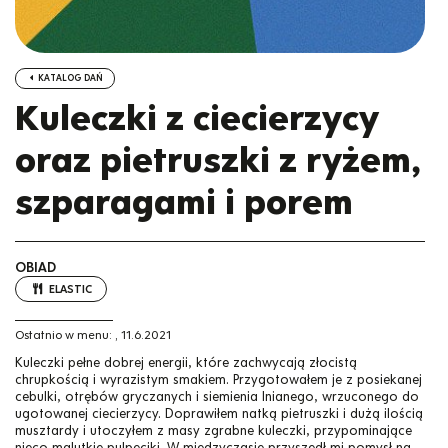
KATALOG DAŃ
Kuleczki z ciecierzycy
oraz pietruszki z ryżem,
szparagami i porem
OBIAD
ELASTIC
Ostatnio w menu:
,
11.6.2021
Kuleczki pełne dobrej energii, które zachwycają złocistą
chrupkością i wyrazistym smakiem. Przygotowałem je z posiekanej
cebulki, otrębów gryczanych i siemienia lnianego, wrzuconego do
ugotowanej ciecierzycy. Doprawiłem natką pietruszki i dużą ilością
musztardy i utoczyłem z masy zgrabne kuleczki, przypominające
nieco malutkie pulpeciki. W międzyczasie przyszedł mi pomysł na