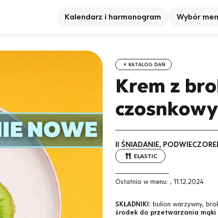
Kalendarz i harmonogram
Wybór me
KATALOG DAŃ
Krem z bro
czosnkowy
II ŚNIADANIE, PODWIECZORE
ELASTIC
Ostatnio w menu:
,
11.12.2024
SKŁADNIKI:
bulion warzywny, bro
środek do przetwarzania mąki 