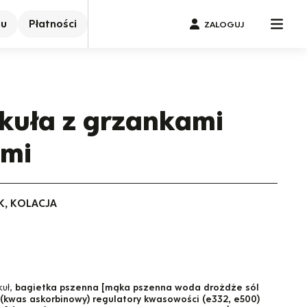
nu
Płatności
ZALOGUJ
kuła z grzankami
mi
K, KOLACJA
kuł,
bagietka pszenna [mąka pszenna woda drożdże sól
(kwas askorbinowy) regulatory kwasowości (e332, e500)