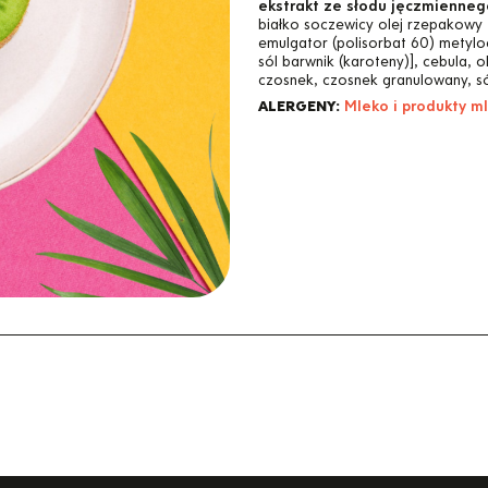
ekstrakt ze słodu jęczmiennego
białko soczewicy olej rzepakowy
emulgator (polisorbat 60) metyl
sól barwnik (karoteny)], cebula, 
czosnek, czosnek granulowany, só
ALERGENY:
Mleko i produkty m