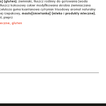
] (gluten)
, ziemniaki, tłuszcz roślinny do gotowania [woda
 tłuszcz kokosowy cukier modyfikowana skrobia ziemniaczana
oceluloza guma ksantanowa cytrynian trisodowy aromat naturalny
olej rzepakowy,
masło[śmietanka] (mleko i produkty mleczne)
,
l, pieprz
leczne, gluten