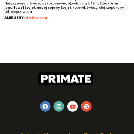
tłuszczowych i kwasu askorbinowego),witaminy b12 i d2,bakterie
jogurtowe] (soję)
,
napój sojowy (soję)
, koperek świeży, olej rzepakowy,
sól, pieprz, woda
ALERGENY:
Gluten, soja