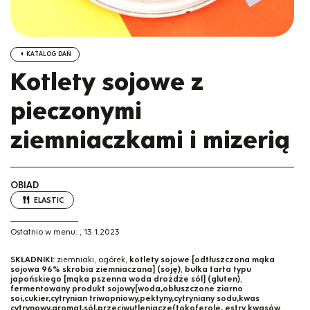
KATALOG DAŃ
Kotlety sojowe z
pieczonymi
ziemniaczkami i mizerią
OBIAD
ELASTIC
Ostatnio w menu:
,
13.1.2023
SKŁADNIKI:
ziemniaki, ogórek,
kotlety sojowe [odtłuszczona mąka
sojowa 96% skrobia ziemniaczana] (soję)
,
bułka tarta typu
japońskiego [mąka pszenna woda drożdże sól] (gluten)
,
fermentowany produkt sojowy[woda,obłuszczone ziarno
soi,cukier,cytrynian triwapniowy,pektyny,cytryniany sodu,kwas
cytrynowy,aromat,sól,przeciwutleniacze(tokoferole, estry kwasów