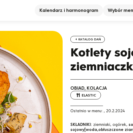
Kalendarz i harmonogram
Wybór me
KATALOG DAŃ
Kotlety soj
ziemniacz
OBIAD, KOLACJA
ELASTIC
Ostatnio w menu:
,
20.2.2024
SKŁADNIKI:
ziemniaki, ogórek,
so
sojowy[woda,obłuszczone ziarno