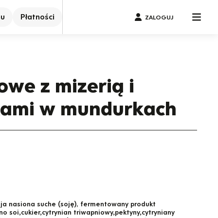
nu
Płatności
ZALOGUJ
owe z mizerią i
kami w mundurkach
ja nasiona suche (soję)
,
fermentowany produkt
 soi,cukier,cytrynian triwapniowy,pektyny,cytryniany