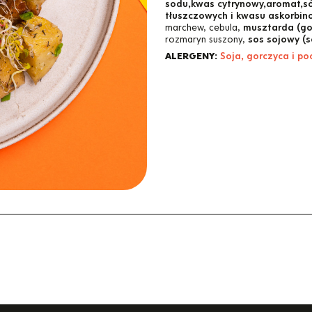
sodu,kwas cytrynowy,aromat,só
tłuszczowych i kwasu askorbino
marchew, cebula,
musztarda (go
rozmaryn suszony,
sos sojowy (s
ALERGENY:
Soja, gorczyca i p