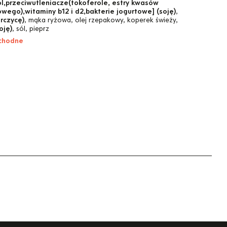
l,przeciwutleniacze(tokoferole, estry kwasów
wego),witaminy b12 i d2,bakterie jogurtowe] (soję)
,
rczycę)
, mąka ryżowa, olej rzepakowy, koperek świeży,
oję)
, sól, pieprz
ochodne