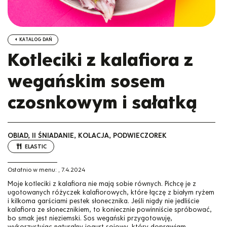
KATALOG DAŃ
Kotleciki z kalafiora z
wegańskim sosem
czosnkowym i sałatką
OBIAD, II ŚNIADANIE, KOLACJA, PODWIECZOREK
ELASTIC
Ostatnio w menu:
,
7.4.2024
Moje kotleciki z kalafiora nie mają sobie równych. Pichcę je z
ugotowanych różyczek kalafiorowych, które łączę z białym ryżem
i kilkoma garściami pestek słonecznika. Jeśli nigdy nie jedliście
kalafiora ze słonecznikiem, to koniecznie powinniście spróbować,
bo smak jest nieziemski. Sos wegański przygotowuję,
wykorzystując naturalny jogurt sojowy, który doprawiam