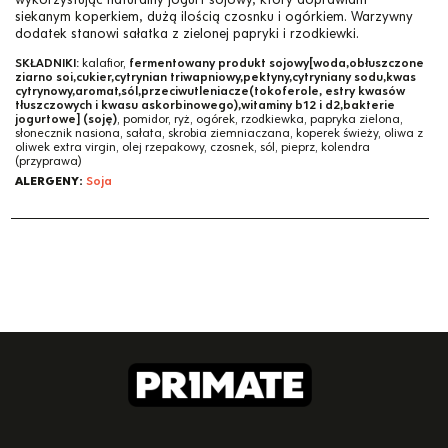
siekanym koperkiem, dużą ilością czosnku i ogórkiem. Warzywny
dodatek stanowi sałatka z zielonej papryki i rzodkiewki.
SKŁADNIKI:
kalafior,
fermentowany produkt sojowy[woda,obłuszczone
ziarno soi,cukier,cytrynian triwapniowy,pektyny,cytryniany sodu,kwas
cytrynowy,aromat,sól,przeciwutleniacze(tokoferole, estry kwasów
tłuszczowych i kwasu askorbinowego),witaminy b12 i d2,bakterie
jogurtowe] (soję)
, pomidor, ryż, ogórek, rzodkiewka, papryka zielona,
słonecznik nasiona, sałata, skrobia ziemniaczana, koperek świeży, oliwa z
oliwek extra virgin, olej rzepakowy, czosnek, sól, pieprz, kolendra
(przyprawa)
ALERGENY:
Soja