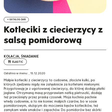
KATALOG DAŃ
Kotleciki z ciecierzycy z
salsą pomidorową
KOLACJA, ŚNIADANIE
ELASTIC
Ostatnio w menu:
,
15.12.2020
Małpie kotleciki z ciecierzycy to cudowne, złociste kulki, po
których zjedzeniu nigdy nie zatęsknicie za kotletami mielonymi.
Przygotowuję je z ugotowanej ciecierzycy, do której dodaję płatki
jaglane. Otrzymaną masę przyprawiam natką pietruszki, dodaję
też przeciśnięty przez praskę czosnek. Moja kuchnia pachnie
wtedy cudownie, a to nie koniec małpich czarów, bo w sosie
pomidorowym, służącym do moczenia kęsów kotlecików, też
zamykam wiele smaków i zapachów. Do pomidorów bez skórki