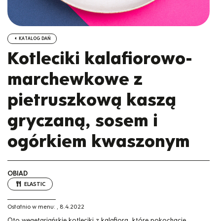
KATALOG DAŃ
Kotleciki kalafiorowo-
marchewkowe z
pietruszkową kaszą
gryczaną, sosem i
ogórkiem kwaszonym
OBIAD
ELASTIC
Ostatnio w menu:
,
8.4.2022
Oto wegetariańskie kotleciki z kalafiora, które pokochacie.