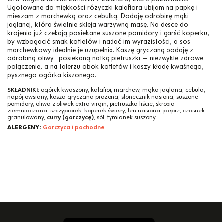
Ugotowane do miękkości różyczki kalafiora ubijam na papkę i
mieszam z marchewką oraz cebulką. Dodaję odrobinę mąki
jaglanej, która świetnie skleja warzywną masę. Na desce do
krojenia już czekają posiekane suszone pomidory i garść koperku,
by wzbogacić smak kotletów i nadać im wyrazistości, a sos
marchewkowy idealnie je uzupełnia. Kaszę gryczaną podaję z
odrobiną oliwy i posiekaną natką pietruszki — niezwykle zdrowe
połączenie, a na talerzu obok kotletów i kaszy kładę kwaśnego,
pysznego ogórka kiszonego.
SKŁADNIKI:
ogórek kwaszony, kalafior, marchew, mąka jaglana, cebula,
napój owsiany, kasza gryczana prażona, słonecznik nasiona, suszone
pomidory, oliwa z oliwek extra virgin, pietruszka liście, skrobia
ziemniaczana, szczypiorek, koperek świeży, len nasiona, pieprz, czosnek
granulowany,
curry (gorczycę)
, sól, tymianek suszony
ALERGENY:
Gorczyca i pochodne