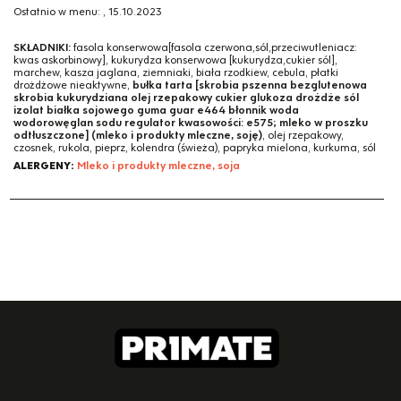
Ostatnio w menu:
,
15.10.2023
SKŁADNIKI:
fasola konserwowa[fasola czerwona,sól,przeciwutleniacz:
kwas askorbinowy], kukurydza konserwowa [kukurydza,cukier sól],
marchew, kasza jaglana, ziemniaki, biała rzodkiew, cebula, płatki
drożdżowe nieaktywne,
bułka tarta [skrobia pszenna bezglutenowa
skrobia kukurydziana olej rzepakowy cukier glukoza drożdże sól
izolat białka sojowego guma guar e464 błonnik woda
wodorowęglan sodu regulator kwasowości: e575; mleko w proszku
odtłuszczone] (mleko i produkty mleczne, soję)
, olej rzepakowy,
czosnek, rukola, pieprz, kolendra (świeża), papryka mielona, kurkuma, sól
ALERGENY:
Mleko i produkty mleczne, soja