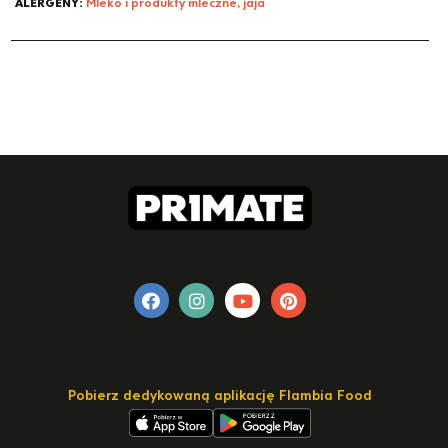
ALERGENY:
Mleko i produkty mleczne, jaja
Pobierz dedykowaną aplikację Flambia Food