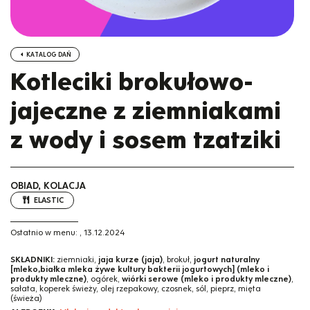
KATALOG DAŃ
Kotleciki brokułowo-
jajeczne z ziemniakami
z wody i sosem tzatziki
OBIAD, KOLACJA
ELASTIC
Ostatnio w menu:
,
13.12.2024
SKŁADNIKI:
ziemniaki,
jaja kurze (jaja)
, brokuł,
jogurt naturalny
[mleko,białka mleka żywe kultury bakterii jogurtowych] (mleko i
produkty mleczne)
, ogórek,
wiórki serowe (mleko i produkty mleczne)
,
sałata, koperek świeży, olej rzepakowy, czosnek, sól, pieprz, mięta
(świeża)