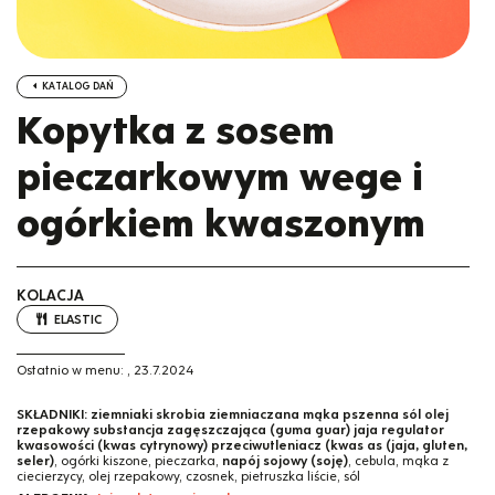
KATALOG DAŃ
Kopytka z sosem
pieczarkowym wege i
ogórkiem kwaszonym
KOLACJA
ELASTIC
Ostatnio w menu:
,
23.7.2024
SKŁADNIKI:
ziemniaki skrobia ziemniaczana mąka pszenna sól olej
rzepakowy substancja zagęszczająca (guma guar) jaja regulator
kwasowości (kwas cytrynowy) przeciwutleniacz (kwas as (jaja, gluten,
seler)
, ogórki kiszone, pieczarka,
napój sojowy (soję)
, cebula, mąka z
ciecierzycy, olej rzepakowy, czosnek, pietruszka liście, sól