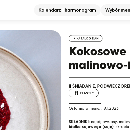
Kalendarz i harmonogram
Wybór me
KATALOG DAŃ
Kokosowe 
malinowo
II ŚNIADANIE, PODWIECZORE
ELASTIC
Ostatnio w menu:
,
8.1.2023
SKŁADNIKI:
napój owsiany, maliny
białka sojowego (soję)
, skrobia