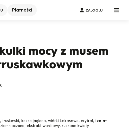
nu
Płatności
ZALOGUJ
kulki mocy z musem
-truskawkowym
K
, truskawki, kasza jaglana, wiórki kokosowe, erytrol,
izolat
 ziemniaczana, ekstrakt waniliowy, suszone kwiaty