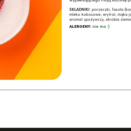
SKŁADNIKI:
porzeczki, fasola (ko
mleko kokosowe, erytrol, mąka ja
aromat spożywczy, skrobia ziem
ALERGENY:
nie ma :)