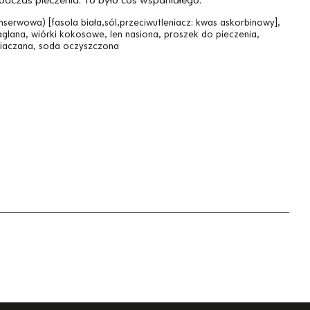
nserwowa) [fasola biała,sól,przeciwutleniacz: kwas askorbinowy],
glana, wiórki kokosowe, len nasiona, proszek do pieczenia,
niaczana, soda oczyszczona