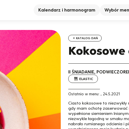
Kalendarz i harmonogram
Wybór me
KATALOG DAŃ
Kokosowe 
II ŚNIADANIE, PODWIECZORE
ELASTIC
Ostatnio w menu:
,
24.5.2021
Ciasto kokosowe to niezwykły 
gdy mam ochotę zaserwować im
wypełnione siemieniem lnianym
niezwykle łagodną w smaku mąk
nabrało rumianego odcienia i pi
wypełniającego moją kuchnię p