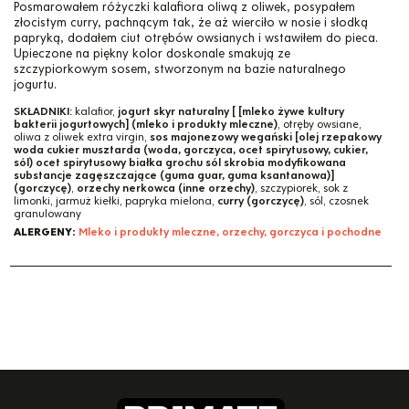
Posmarowałem różyczki kalafiora oliwą z oliwek, posypałem
złocistym curry, pachnącym tak, że aż wierciło w nosie i słodką
papryką, dodałem ciut otrębów owsianych i wstawiłem do pieca.
Upieczone na piękny kolor doskonale smakują ze
szczypiorkowym sosem, stworzonym na bazie naturalnego
jogurtu.
SKŁADNIKI:
kalafior,
jogurt skyr naturalny [ [mleko żywe kultury
bakterii jogurtowych] (mleko i produkty mleczne)
, otręby owsiane,
oliwa z oliwek extra virgin,
sos majonezowy wegański [olej rzepakowy
woda cukier musztarda (woda, gorczyca, ocet spirytusowy, cukier,
sól) ocet spirytusowy białka grochu sól skrobia modyfikowana
substancje zagęszczające (guma guar, guma ksantanowa)]
(gorczycę)
,
orzechy nerkowca (inne orzechy)
, szczypiorek, sok z
limonki, jarmuż kiełki, papryka mielona,
curry (gorczycę)
, sól, czosnek
granulowany
ALERGENY:
Mleko i produkty mleczne, orzechy, gorczyca i pochodne