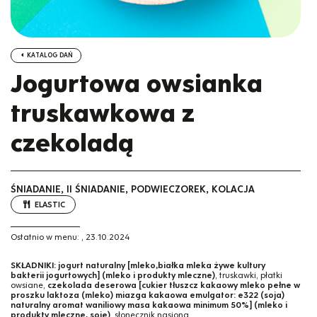
KATALOG DAŃ
Jogurtowa owsianka
truskawkowa z
czekoladą
ŚNIADANIE, II ŚNIADANIE, PODWIECZOREK, KOLACJA
ELASTIC
Ostatnio w menu:
,
23.10.2024
SKŁADNIKI:
jogurt naturalny [mleko,białka mleka żywe kultury
bakterii jogurtowych] (mleko i produkty mleczne)
, truskawki, płatki
owsiane,
czekolada deserowa [cukier tłuszcz kakaowy mleko pełne w
proszku laktoza (mleko) miazga kakaowa emulgator: e322 (soja)
naturalny aromat waniliowy masa kakaowa minimum 50%] (mleko i
produkty mleczne, soję)
, słonecznik nasiona