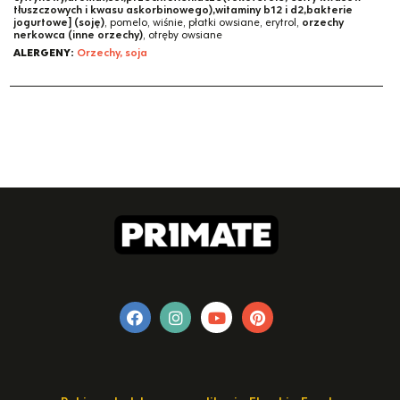
tłuszczowych i kwasu askorbinowego),witaminy b12 i d2,bakterie
jogurtowe] (soję)
, pomelo, wiśnie, płatki owsiane, erytrol,
orzechy
nerkowca (inne orzechy)
, otręby owsiane
ALERGENY:
Orzechy, soja