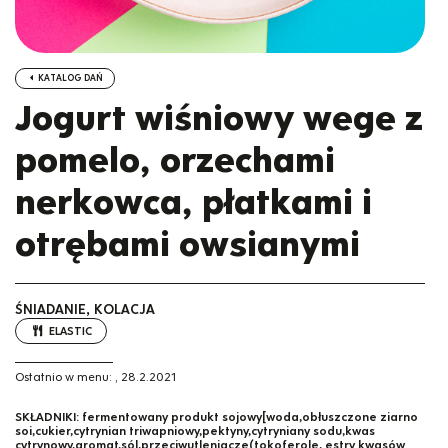
KATALOG DAŃ
Jogurt wiśniowy wege z
pomelo, orzechami
nerkowca, płatkami i
otrębami owsianymi
ŚNIADANIE, KOLACJA
ELASTIC
Ostatnio w menu:
,
28.2.2021
SKŁADNIKI:
fermentowany produkt sojowy[woda,obłuszczone ziarno
soi,cukier,cytrynian triwapniowy,pektyny,cytryniany sodu,kwas
cytrynowy,aromat,sól,przeciwutleniacze(tokoferole, estry kwasów