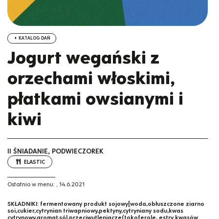
KATALOG DAŃ
Jogurt wegański z
orzechami włoskimi,
płatkami owsianymi i
kiwi
II ŚNIADANIE, PODWIECZOREK
ELASTIC
Ostatnio w menu:
,
14.6.2021
SKŁADNIKI:
fermentowany produkt sojowy[woda,obłuszczone ziarno
soi,cukier,cytrynian triwapniowy,pektyny,cytryniany sodu,kwas
cytrynowy,aromat,sól,przeciwutleniacze(tokoferole, estry kwasów