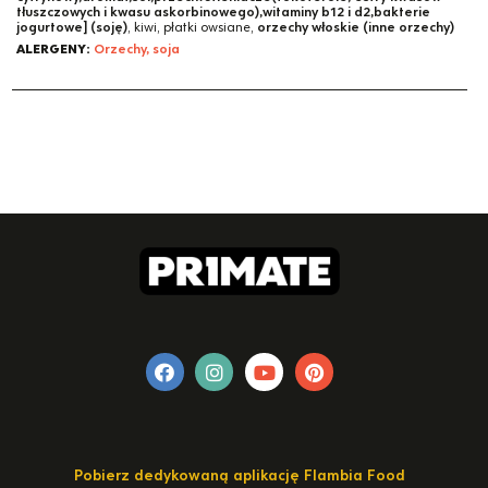
tłuszczowych i kwasu askorbinowego),witaminy b12 i d2,bakterie
jogurtowe] (soję)
, kiwi, płatki owsiane,
orzechy włoskie (inne orzechy)
ALERGENY:
Orzechy, soja
Pobierz dedykowaną aplikację Flambia Food