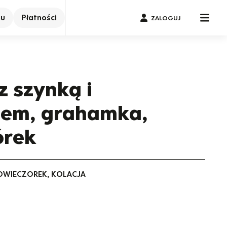
nu
Płatności
ZALOGUJ
z szynką i
iem, grahamka,
órek
PODWIECZOREK, KOLACJA