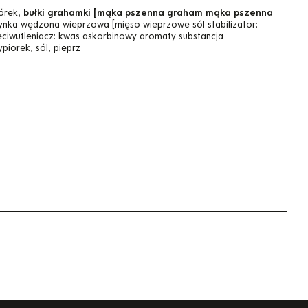
órek,
bułki grahamki [mąka pszenna graham mąka pszenna
zynka wędzona wieprzowa [mięso wieprzowe sól stabilizator:
eciwutleniacz: kwas askorbinowy aromaty substancja
piorek, sól, pieprz