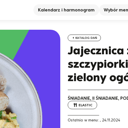
Kalendarz i harmonogram
Wybór me
KATALOG DAŃ
Jajecznica 
szczypiork
zielony og
ŚNIADANIE, II ŚNIADANIE, 
ELASTIC
Ostatnio w menu:
,
24.11.2024