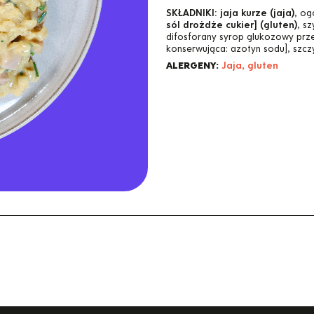
SKŁADNIKI:
jaja kurze (jaja)
, og
sól drożdże cukier] (gluten)
, s
difosforany syrop glukozowy prz
konserwująca: azotyn sodu], szczy
ALERGENY:
Jaja, gluten