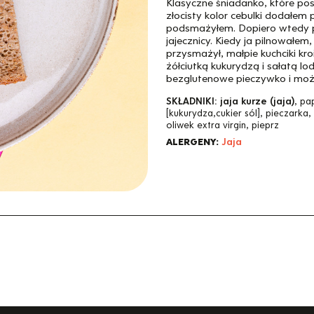
Klasyczne śniadanko, które p
złocisty kolor cebulki dodałem p
podsmażyłem. Dopiero wtedy prz
jajecznicy. Kiedy ja pilnowałe
przysmażył, małpie kuchciki kr
żółciutką kukurydzą i sałatą l
bezglutenowe pieczywko i możn
SKŁADNIKI:
jaja kurze (jaja)
, pa
[kukurydza,cukier sól], pieczarka,
oliwek extra virgin, pieprz
ALERGENY:
Jaja