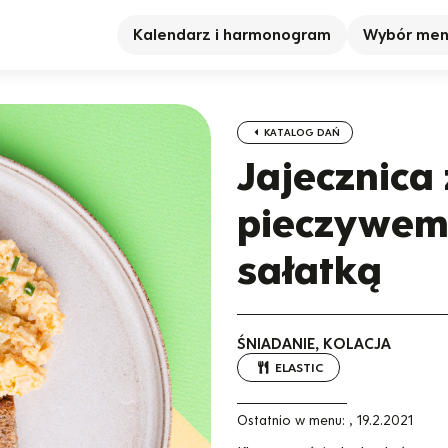
Kalendarz i harmonogram
Wybór me
KATALOG DAŃ
Jajecznica
pieczywem
sałatką
ŚNIADANIE, KOLACJA
ELASTIC
Ostatnio w menu:
,
19.2.2021