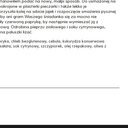
ostanowiłem podać na nowy, małpi sposób. Do usmażonej na
okrojone w plasterki pieczarki i także lekko je
yszła kolej na wbicie jajek i rozpoczęcie smażenia pysznej
m, by ani gram Waszego śniadanka się za mocno nie
oiły czerwoną paprykę, by następnie wymieszać ją z
odową. Odrobina pieprzu ziołowego i soku cytrynowego,
a paluszki lizać.
pryka, chleb bezglutenowy, cebula, kukurydza konserwowa
 sałata, sok cytrynowy, szczypiorek, olej rzepakowy, oliwa z