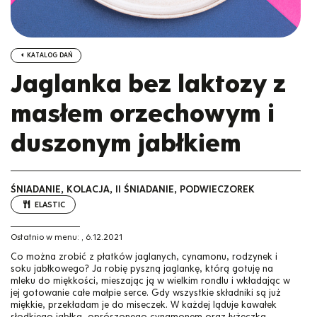
KATALOG DAŃ
Jaglanka bez laktozy z
masłem orzechowym i
duszonym jabłkiem
ŚNIADANIE, KOLACJA, II ŚNIADANIE, PODWIECZOREK
ELASTIC
Ostatnio w menu:
,
6.12.2021
Co można zrobić z płatków jaglanych, cynamonu, rodzynek i
soku jabłkowego? Ja robię pyszną jaglankę, którą gotuję na
mleku do miękkości, mieszając ją w wielkim rondlu i wkładając w
jej gotowanie całe małpie serce. Gdy wszystkie składniki są już
miękkie, przekładam je do miseczek. W każdej ląduje kawałek
słodkiego jabłka, oprószonego cynamonem oraz łyżeczka