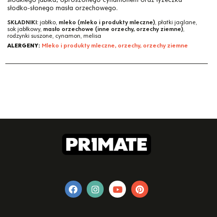
słodko-słonego masła orzechowego.
SKŁADNIKI:
jabłko,
mleko (mleko i produkty mleczne)
, płatki jaglane,
sok jabłkowy,
masło orzechowe (inne orzechy, orzechy ziemne)
,
rodzynki suszone, cynamon, melisa
ALERGENY:
Mleko i produkty mleczne, orzechy, orzechy ziemne