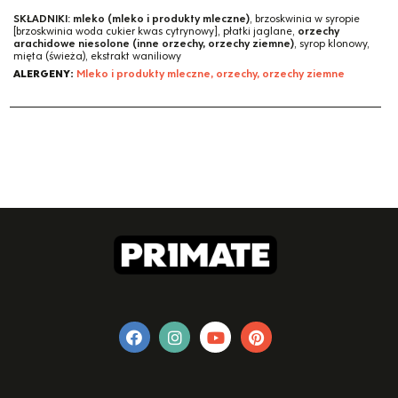
SKŁADNIKI:
mleko (mleko i produkty mleczne)
, brzoskwinia w syropie
[brzoskwinia woda cukier kwas cytrynowy], płatki jaglane,
orzechy
arachidowe niesolone (inne orzechy, orzechy ziemne)
, syrop klonowy,
mięta (świeża), ekstrakt waniliowy
ALERGENY:
Mleko i produkty mleczne, orzechy, orzechy ziemne