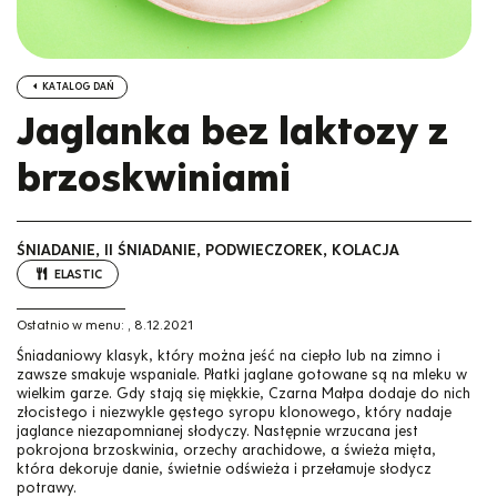
KATALOG DAŃ
Jaglanka bez laktozy z
brzoskwiniami
ŚNIADANIE, II ŚNIADANIE, PODWIECZOREK, KOLACJA
ELASTIC
Ostatnio w menu:
,
8.12.2021
Śniadaniowy klasyk, który można jeść na ciepło lub na zimno i
zawsze smakuje wspaniale. Płatki jaglane gotowane są na mleku w
wielkim garze. Gdy stają się miękkie, Czarna Małpa dodaje do nich
złocistego i niezwykle gęstego syropu klonowego, który nadaje
jaglance niezapomnianej słodyczy. Następnie wrzucana jest
pokrojona brzoskwinia, orzechy arachidowe, a świeża mięta,
która dekoruje danie, świetnie odświeża i przełamuje słodycz
potrawy.