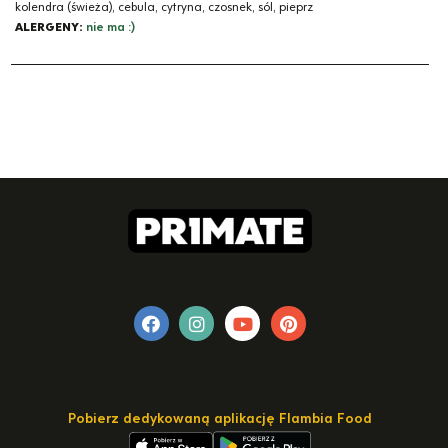
kolendra (świeża), cebula, cytryna, czosnek, sól, pieprz
ALERGENY:
nie ma :)
Pobierz dedykowaną aplikację Flambia Food