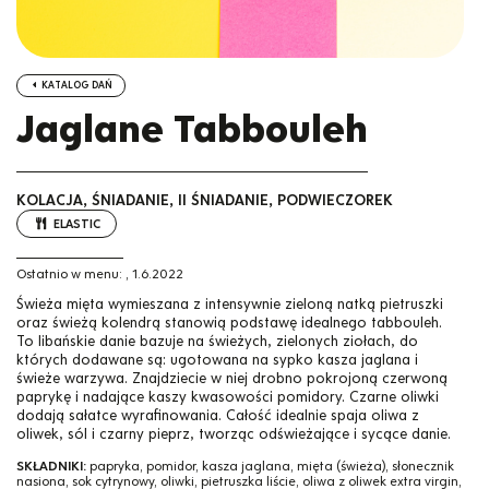
KATALOG DAŃ
Jaglane Tabbouleh
KOLACJA, ŚNIADANIE, II ŚNIADANIE, PODWIECZOREK
ELASTIC
Ostatnio w menu:
,
1.6.2022
Świeża mięta wymieszana z intensywnie zieloną natką pietruszki
oraz świeżą kolendrą stanowią podstawę idealnego tabbouleh.
To libańskie danie bazuje na świeżych, zielonych ziołach, do
których dodawane są: ugotowana na sypko kasza jaglana i
świeże warzywa. Znajdziecie w niej drobno pokrojoną czerwoną
paprykę i nadające kaszy kwasowości pomidory. Czarne oliwki
dodają sałatce wyrafinowania. Całość idealnie spaja oliwa z
oliwek, sól i czarny pieprz, tworząc odświeżające i sycące danie.
SKŁADNIKI:
papryka, pomidor, kasza jaglana, mięta (świeża), słonecznik
nasiona, sok cytrynowy, oliwki, pietruszka liście, oliwa z oliwek extra virgin,