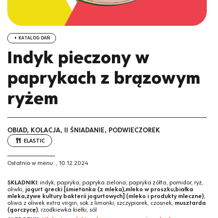
KATALOG DAŃ
Indyk pieczony w
paprykach z brązowym
ryżem
OBIAD, KOLACJA, II ŚNIADANIE, PODWIECZOREK
ELASTIC
Ostatnio w menu:
,
10.12.2024
SKŁADNIKI:
indyk, papryka, papryka zielona, papryka żółta, pomidor, ryż,
oliwki,
jogurt grecki [śmietanka (z mleka),mleko w proszku,białka
mleka,żywe kultury bakterii jogurtowych] (mleko i produkty mleczne)
,
oliwa z oliwek extra virgin, sok z limonki, szczypiorek, czosnek,
musztarda
(gorczycę)
, rzodkiewka kiełki, sól