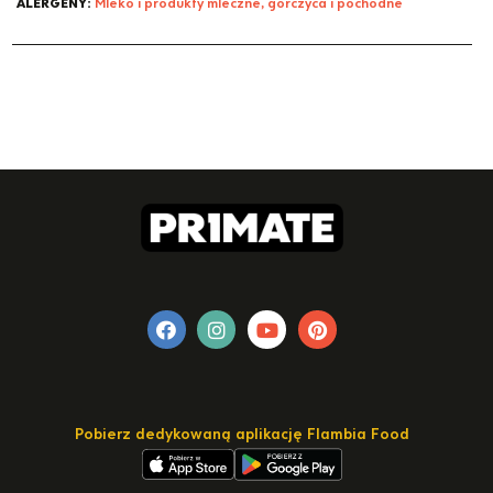
ALERGENY:
Mleko i produkty mleczne, gorczyca i pochodne
Pobierz dedykowaną aplikację Flambia Food