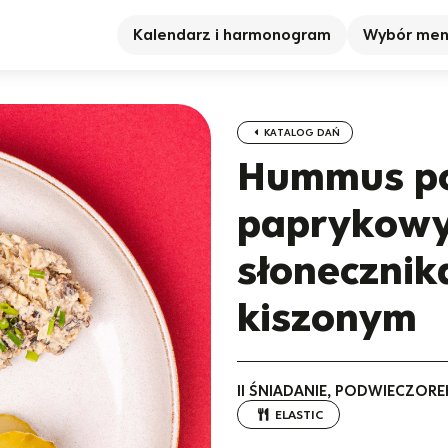
Kalendarz i harmonogram
Wybór me
KATALOG DAŃ
Hummus p
paprykowy
słonecznik
kiszonym
II ŚNIADANIE, PODWIECZORE
ELASTIC