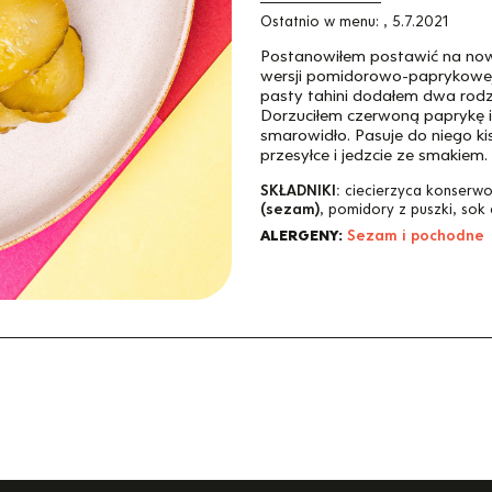
Ostatnio w menu:
,
5.7.2021
Postanowiłem postawić na now
wersji pomidorowo-paprykowej. 
pasty tahini dodałem dwa rodz
Dorzuciłem czerwoną paprykę 
smarowidło. Pasuje do niego ki
przesyłce i jedzcie ze smakiem.
SKŁADNIKI:
ciecierzyca konserwo
(sezam)
, pomidory z puszki, sok
ALERGENY:
Sezam i pochodne