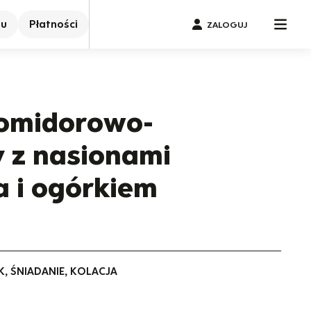
nu
Płatności
ZALOGUJ
omidorowo-
 z nasionami
a i ogórkiem
K, ŚNIADANIE, KOLACJA