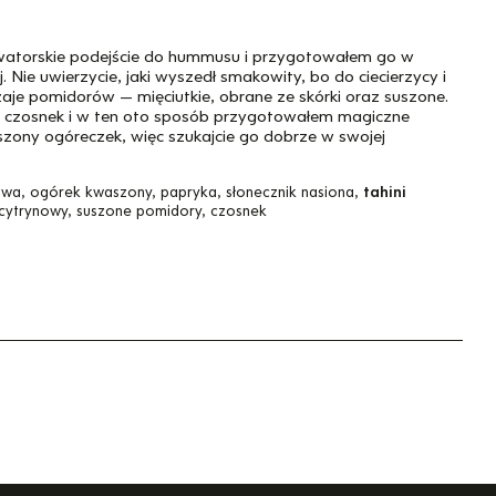
atorskie podejście do hummusu i przygotowałem go w
Nie uwierzycie, jaki wyszedł smakowity, bo do ciecierzycy i
aje pomidorów — mięciutkie, obrane ze skórki oraz suszone.
i czosnek i w ten oto sposób przygotowałem magiczne
szony ogóreczek, więc szukajcie go dobrze w swojej
wa, ogórek kwaszony, papryka, słonecznik nasiona,
tahini
 cytrynowy, suszone pomidory, czosnek