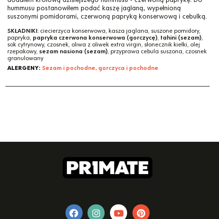
hummusu postanowiłem podać kaszę jaglaną, wypełnioną
suszonymi pomidorami, czerwoną papryką konserwową i cebulką.
SKŁADNIKI:
ciecierzyca konserwowa, kasza jaglana, suszone pomidory,
papryka,
papryka czerwona konserwowa (gorczycę)
,
tahini (sezam)
,
sok cytrynowy, czosnek, oliwa z oliwek extra virgin, słonecznik kiełki, olej
rzepakowy,
sezam nasiona (sezam)
, przyprawa cebula suszona, czosnek
granulowany
ALERGENY:
Sezam i pochodne, gorczyca i pochodne