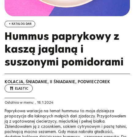
KATALOG DAŃ
Hummus paprykowy z
kaszą jaglaną i
suszonymi pomidorami
KOLACJA, ŚNIADANIE, II ŚNIADANIE, PODWIECZOREK
ELASTIC
Ostatnio w menu:
,
18.1.2024
Paprykowa wariacja na temat hummusu to moja dzisiejsza
propozycja dla łaknących małpich dań zjadaczy. Przygotowałem
ją z ugotowanej ciecierzycy, mięciutkiej i pełnej białka.
Zblendowałem ją z czosnkiem, sokiem cytrynowym i pastą tahini,
pachnącą mocno sezamem. Gdy masa nabrała gładkości,
dodałem królową dzisiejszego hummusu - czerwoną paprykę. Do