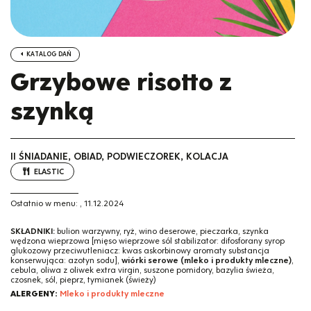
KATALOG DAŃ
Grzybowe risotto z
szynką
II ŚNIADANIE, OBIAD, PODWIECZOREK, KOLACJA
ELASTIC
Ostatnio w menu:
,
11.12.2024
SKŁADNIKI:
bulion warzywny, ryż, wino deserowe, pieczarka, szynka
wędzona wieprzowa [mięso wieprzowe sól stabilizator: difosforany syrop
glukozowy przeciwutleniacz: kwas askorbinowy aromaty substancja
konserwująca: azotyn sodu],
wiórki serowe (mleko i produkty mleczne)
,
cebula, oliwa z oliwek extra virgin, suszone pomidory, bazylia świeża,
czosnek, sól, pieprz, tymianek (świeży)
ALERGENY:
Mleko i produkty mleczne