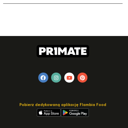
Pobierz dedykowaną aplikację Flambia Food