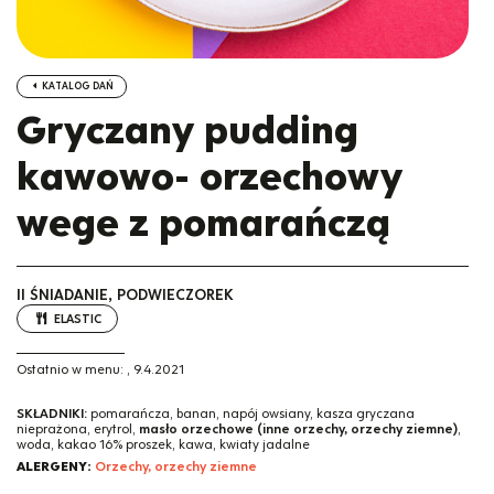
KATALOG DAŃ
Gryczany pudding
kawowo- orzechowy
wege z pomarańczą
II ŚNIADANIE, PODWIECZOREK
ELASTIC
Ostatnio w menu:
,
9.4.2021
SKŁADNIKI:
pomarańcza, banan, napój owsiany, kasza gryczana
nieprażona, erytrol,
masło orzechowe (inne orzechy, orzechy ziemne)
,
woda, kakao 16% proszek, kawa, kwiaty jadalne
ALERGENY:
Orzechy, orzechy ziemne