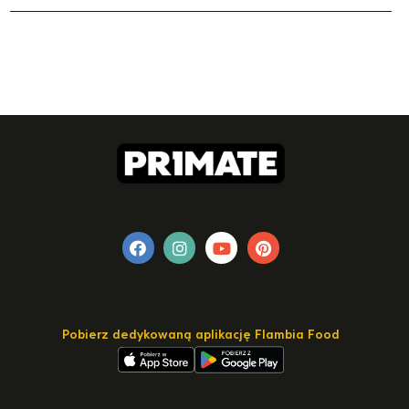
Pobierz dedykowaną aplikację Flambia Food