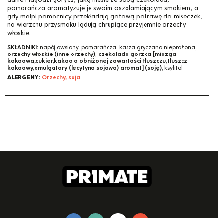
pomarańcza aromatyzuje je swoim oszałamiającym smakiem, a
gdy małpi pomocnicy przekładają gotową potrawę do miseczek,
na wierzchu przysmaku lądują chrupiące przyjemnie orzechy
włoskie.
SKŁADNIKI:
napój owsiany, pomarańcza, kasza gryczana nieprażona,
orzechy włoskie (inne orzechy)
,
czekolada gorzka [miazga
kakaowa,cukier,kakao o obniżonej zawartości tłuszczu,tłuszcz
kakaowy,emulgatory (lecytyna sojowa) aromat] (soję)
, ksylitol
ALERGENY:
Orzechy, soja