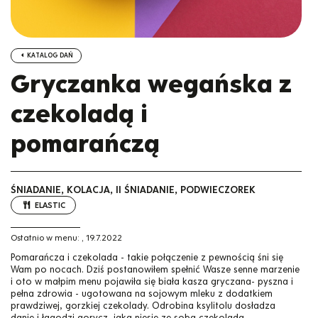
KATALOG DAŃ
Gryczanka wegańska z
czekoladą i
pomarańczą
ŚNIADANIE, KOLACJA, II ŚNIADANIE, PODWIECZOREK
ELASTIC
Ostatnio w menu:
,
19.7.2022
Pomarańcza i czekolada - takie połączenie z pewnością śni się
Wam po nocach. Dziś postanowiłem spełnić Wasze senne marzenie
i oto w małpim menu pojawiła się biała kasza gryczana- pyszna i
pełna zdrowia - ugotowana na sojowym mleku z dodatkiem
prawdziwej, gorzkiej czekolady. Odrobina ksylitolu dosładza
danie i łagodzi gorycz, jaką niesie ze sobą czekolada,