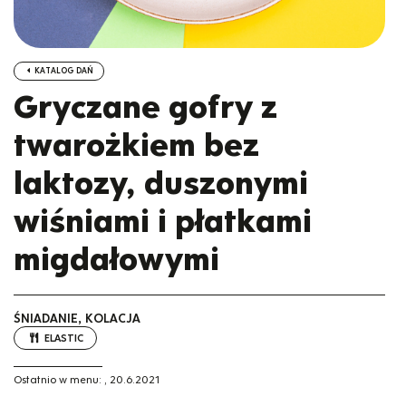
KATALOG DAŃ
Gryczane gofry z
twarożkiem bez
laktozy, duszonymi
wiśniami i płatkami
migdałowymi
ŚNIADANIE, KOLACJA
ELASTIC
Ostatnio w menu:
,
20.6.2021