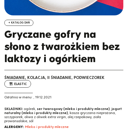
KATALOG DAŃ
Gryczane gofry na
słono z twarożkiem bez
laktozy i ogórkiem
ŚNIADANIE, KOLACJA, II ŚNIADANIE, PODWIECZOREK
ELASTIC
Ostatnio w menu:
,
19.12.2021
SKŁADNIKI:
ogórek,
ser twarogowy (mleko i produkty mleczne)
,
jogurt
naturalny (mleko i produkty mleczne)
, kasza gryczana nieprażona,
szczypiorek, oliwa z oliwek extra virgin, olej rzepakowy, zioła
prowansalskie, sól
ALERGENY:
Mleko i produkty mleczne