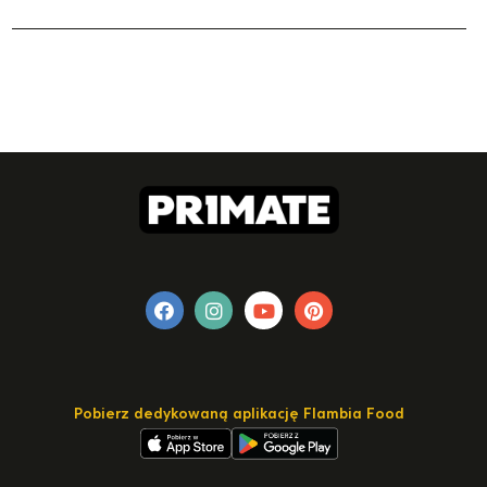
Pobierz dedykowaną aplikację Flambia Food