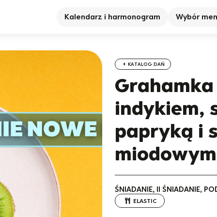
Kalendarz i harmonogram
Wybór me
KATALOG DAŃ
Grahamka 
indykiem, 
papryką i
miodowym
ŚNIADANIE, II ŚNIADANIE, 
ELASTIC