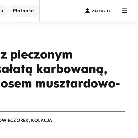
nu
Płatności
ZALOGUJ
z pieczonym
sałatą karbowaną,
 sosem musztardowo-
PODWIECZOREK, KOLACJA