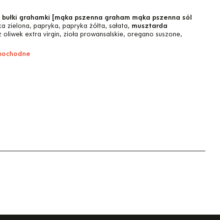
,
bułki grahamki [mąka pszenna graham mąka pszenna sól
ka zielona, papryka, papryka żółta, sałata,
musztarda
 z oliwek extra virgin, zioła prowansalskie, oregano suszone,
 pochodne