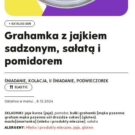
KATALOG DAŃ
Grahamka z jajkiem
sadzonym, sałatą i
pomidorem
ŚNIADANIE, KOLACJA, II ŚNIADANIE, PODWIECZOREK
ELASTIC
Ostatnio w menu:
,
8.12.2024
SKŁADNIKI:
jaja kurze (jaja)
, pomidor,
bułki grahamki [mąka pszenna
graham mąka pszenna sól drożdże cukier] (gluten)
,
masło[śmietanka] (mleko i produkty mleczne)
, sałata
ALERGENY:
Mleko i produkty mleczne, jaja, gluten