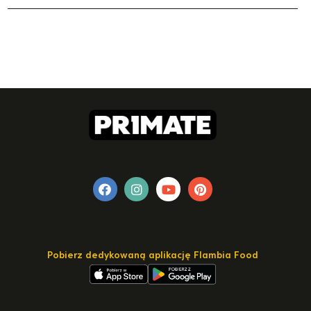
Pobierz dedykowaną aplikację Flambia Food