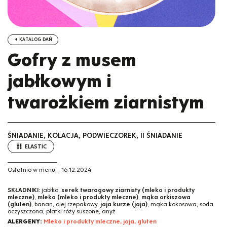
KATALOG DAŃ
Gofry z musem
jabłkowym i
twarożkiem ziarnistym
ŚNIADANIE, KOLACJA, PODWIECZOREK, II ŚNIADANIE
ELASTIC
Ostatnio w menu:
,
16.12.2024
SKŁADNIKI:
jabłko,
serek twarogowy ziarnisty (mleko i produkty
mleczne)
,
mleko (mleko i produkty mleczne)
,
mąka orkiszowa
(gluten)
, banan, olej rzepakowy,
jaja kurze (jaja)
, mąka kokosowa, soda
oczyszczona, płatki róży suszone, anyż
ALERGENY:
Mleko i produkty mleczne, jaja, gluten