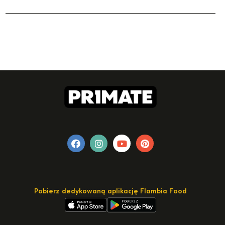
Pobierz dedykowaną aplikację Flambia Food